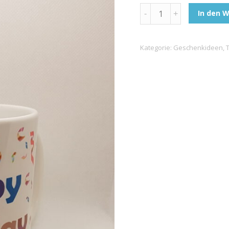
Weiße
In den 
Tasse
"Happy
Kategorie:
Geschenkideen
,
Birthday"
quantity