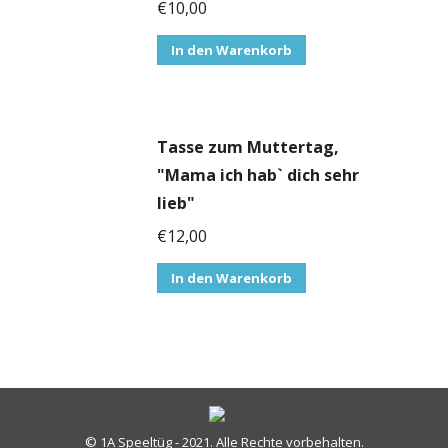
€
10,00
In den Warenkorb
Tasse zum Muttertag,
"Mama ich hab` dich sehr
lieb"
€
12,00
In den Warenkorb
© 1A Speeltüg - 2021. Alle Rechte vorbehalten.