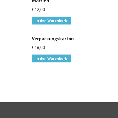
married"
€
12,00
In den Warenkorb
Verpackungskarton
€
18,00
In den Warenkorb