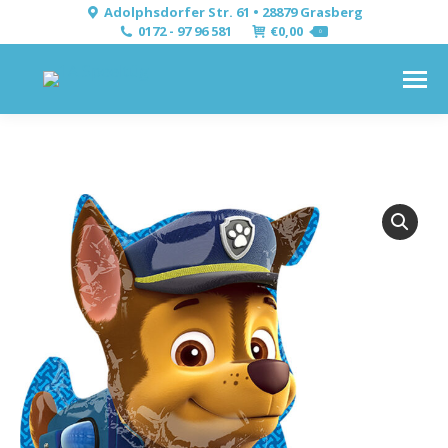
Adolphsdorfer Str. 61 • 28879 Grasberg
0172 - 97 96 581
€
0,00
0