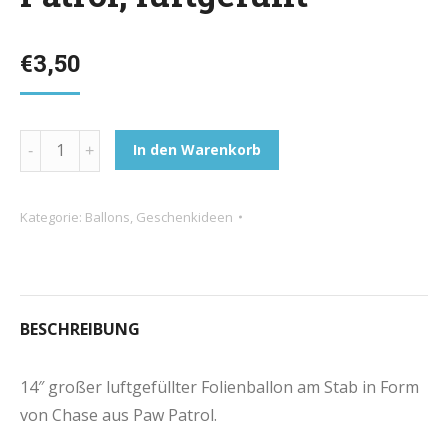
€
3,50
14"
In den Warenkorb
Folienballon
Paw
Kategorie:
Ballons
,
Geschenkideen
Patrol,
luftgefüllt
quantity
BESCHREIBUNG
14″ großer luftgefüllter Folienballon am Stab in Form
von Chase aus Paw Patrol.